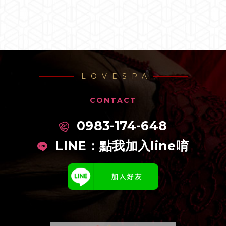
LOVESPA
CONTACT
0983-174-648
LINE：
點我加入line唷