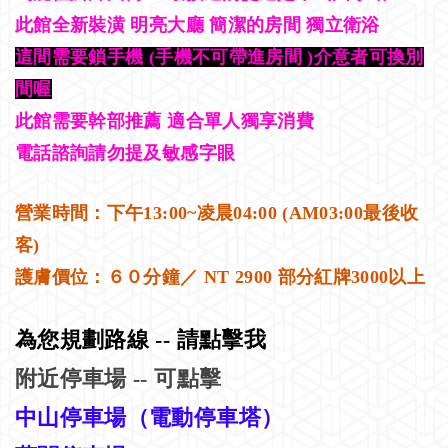
此館全新裝潢 明亮大廳 簡潔的房間 獨立衛浴
這間需要鎖手機 (手機不可帶進房間 )介意者可換別
間喔
此館需要幹部推薦 適合單人獨享消費
電話諮詢請勿提及敏感字眼
營業時間：下午13:00~凌晨04:00 (AM03:00最後收
客)
護膚價位：６０分鐘／ NT 2900 部分紅牌3000以上
為您規劃路線 -- 請點擊我
附近停車場 -- 可點擊
中山停車場
（電動停車塔）