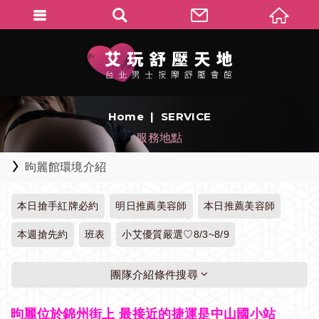
Home
SERVICE
服務地點
昫麗館環境介紹
本日搶手紅牌必約
明日推薦美容師
本日推薦美容師
本週搶先約
班表
小艾優質嚴選♡8/3~8/9
團隊介紹條件搜尋
昫麗位於錦州街上 最接近的捷運是中山國小站