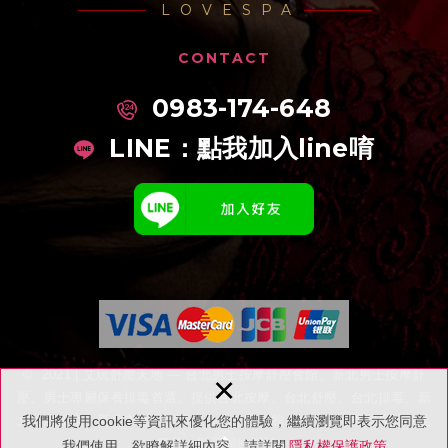
LOVESPA
CONTACT
0983-174-648
LINE：
點我加入line唷
©
2021 | 艾玩舒壓天地 — 台北男士按摩舒壓會館、新北男士按摩舒
×
壓、男士專屬保養排毒首選。提供台北按摩、台北舒壓、台北排毒、新
我們將使用cookie等資訊來優化您的體驗，繼續瀏覽即表示您同意
北舒壓按摩、新北市舒壓推薦、台北舒壓會館、中山區舒壓按摩等專業
服務，歡迎預約體驗。
我們使用。欲瞭解詳細內容，請詳閱
隱私權保護政策