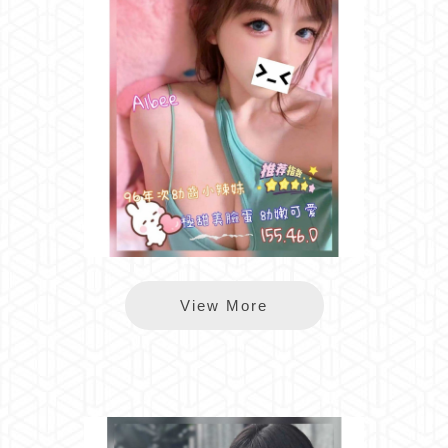
長春ALBEE
View More