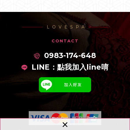
LOVESPA
CONTACT
0983-174-648
LINE：
點我加入line唷
×