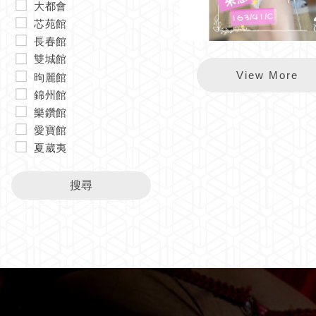
大都會
芯苑館
長春館
雙城館
錦州米恩
View More
昫麗館
錦州館
樂鑽館
愛寶館
夏葳夷
搜尋