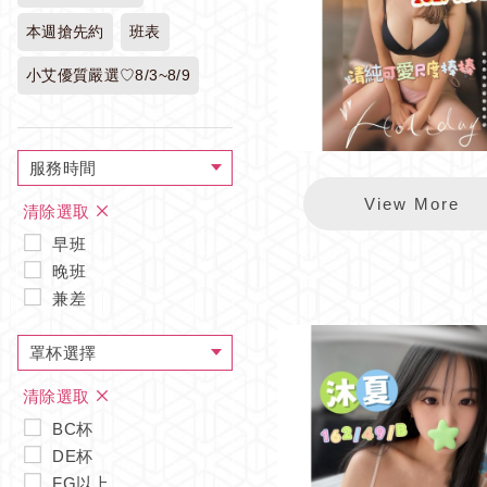
本週搶先約
班表
小艾優質嚴選♡8/3~8/9
服務時間
錦州可恩
View More
清除選取
早班
晚班
兼差
罩杯選擇
清除選取
BC杯
DE杯
FG以上