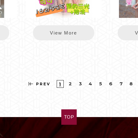
錦州可可
View More
V
2
3
4
5
6
7
8
1
PREV
TOP