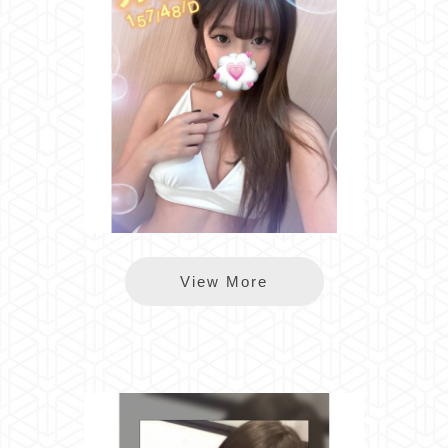
樂鑽朵朵
View More