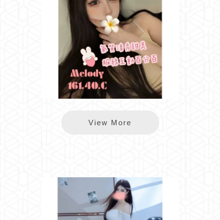
樂鑽Melody
View More