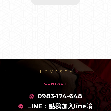
LOVESPA
CONTACT
0983-174-648
LINE：
點我加入line唷