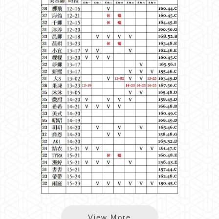
眴麗班表
View More