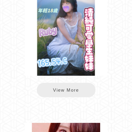
芯苑RUBY
View More