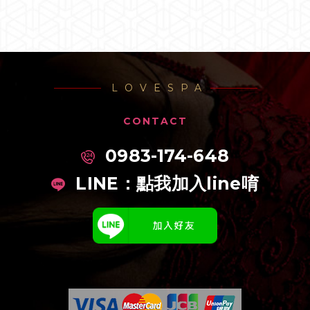
LOVESPA
CONTACT
0983-174-648
LINE：
點我加入line唷