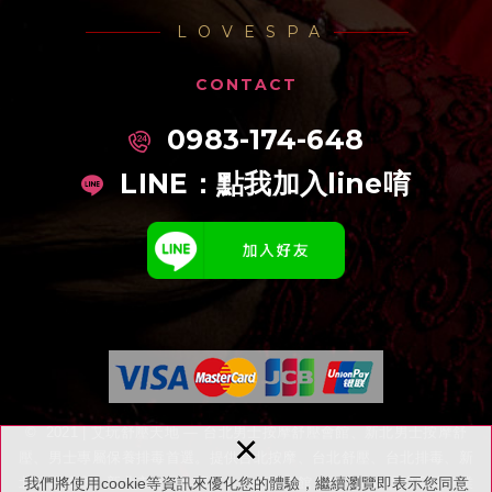
LOVESPA
CONTACT
0983-174-648
LINE：
點我加入line唷
©
2021 | 艾玩舒壓天地 — 台北男士按摩舒壓會館、新北男士按摩舒
×
壓、男士專屬保養排毒首選。提供台北按摩、台北舒壓、台北排毒、新
我們將使用cookie等資訊來優化您的體驗，繼續瀏覽即表示您同意
北舒壓按摩、新北市舒壓推薦、台北舒壓會館、中山區舒壓按摩等專業