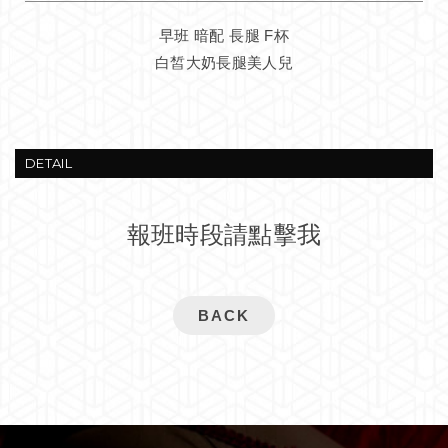
早班 暗配 長腿 F杯
白皙大奶長腿美人兒
DETAIL
報班時段請點擊我
BACK